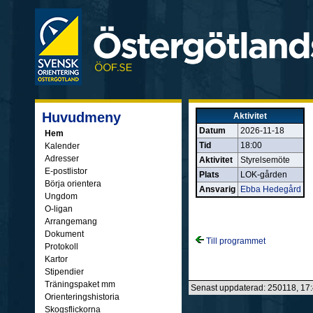
Huvudmeny
Aktivitet
Datum
2026-11-18
Hem
Tid
18:00
Kalender
Adresser
Aktivitet
Styrelsemöte
E-postlistor
Plats
LOK-gården
Börja orientera
Ansvarig
Ebba Hedegård
Ungdom
O-ligan
Arrangemang
Dokument
Till programmet
Protokoll
Kartor
Stipendier
Träningspaket mm
Senast uppdaterad: 250118, 17
Orienteringshistoria
Skogsflickorna