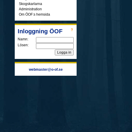
Skogskarlarna
Administration
Om ÖOF:s hemsida
Inloggning ÖOF
Namn:
Lösen:
webmaster@o-of.se