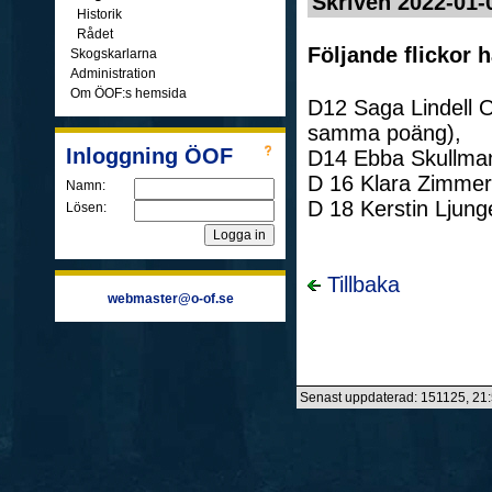
Skriven 2022-01-
Historik
Rådet
Följande flickor h
Skogskarlarna
Administration
Om ÖOF:s hemsida
D12 Saga Lindell 
samma poäng),
Inloggning ÖOF
D14 Ebba Skullma
D 16 Klara Zimme
Namn:
D 18 Kerstin Lju
Lösen:
Tillbaka
webmaster@o-of.se
Senast uppdaterad: 151125, 21