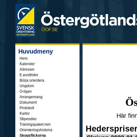
Huvudmeny
Hem
Kalender
Adresser
E-postlistor
Börja orientera
Ungdom
O-ligan
Arrangemang
Ös
Dokument
Protokoll
Kartor
Här fin
Stipendier
Träningspaket mm
Hederspriser 
Orienteringshistoria
Skogsflickorna