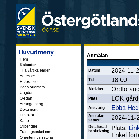
Huvudmeny
Anmälan
Hem
Kalender
2024-11-
Halvårskalender
Datum
Adresser
18:00
Tid
E-postlistor
Börja orientera
Ordföran
Aktivitet
Ungdom
LOK-gård
O-ligan
Plats
Arrangemang
Ebba Hed
Ansvarig
Dokument
Protokoll
Anmälan
2024-11-
senast
Kartor
Stipendier
Detaljerad
Plats:
Lin
beskrivning
Träningspaket mm
Enkel fört
Orienteringshistoria