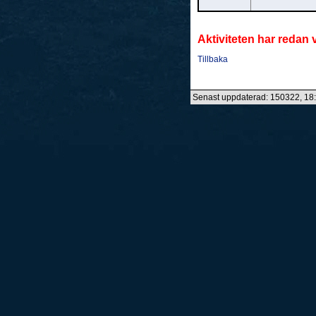
Aktiviteten har redan 
Tillbaka
Senast uppdaterad: 150322, 18