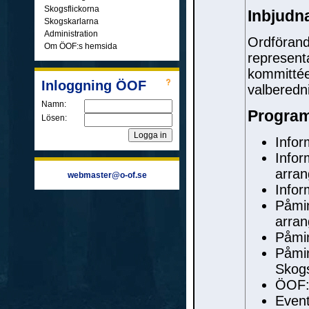
Skogsflickorna
Inbjudn
Skogskarlarna
Administration
Ordförande
Om ÖOF:s hemsida
represent
kommittée
Inloggning ÖOF
valberedn
Namn:
Program
Lösen:
Infor
Infor
arra
webmaster@o-of.se
Infor
Påmin
arra
Påmin
Påmin
Skog
ÖOF:s
Event