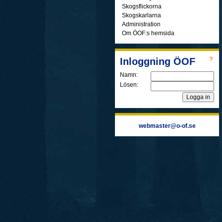
Skogsflickorna
Skogskarlarna
Administration
Om ÖOF:s hemsida
Inloggning ÖOF
Namn:
Lösen:
webmaster@o-of.se