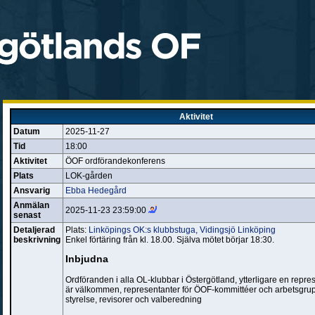
Aktivitet
Datum
2025-11-27
Tid
18:00
Aktivitet
ÖOF ordförandekonferens
Plats
LOK-gården
Ansvarig
Ebba Hedegård
Anmälan
2025-11-23 23:59:00
senast
Detaljerad
Plats:
Linköpings OK:s klubbstuga, Vidingsjö Linköping
beskrivning
Enkel förtäring från kl. 18.00. Själva mötet börjar 18:30.
Inbjudna
Ordföranden i alla OL-klubbar i Östergötland, ytterligare en repre
är välkommen, representanter för ÖOF-kommittéer och arbetsgru
styrelse, revisorer och valberedning