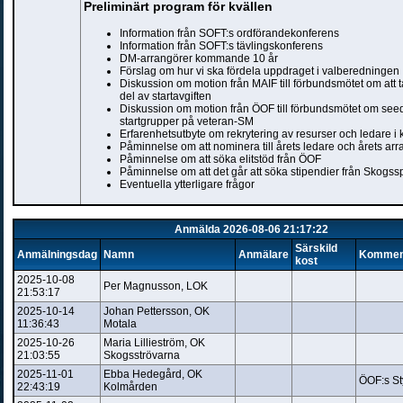
Preliminärt program för kvällen
Information från SOFT:s ordförandekonferens
Information från SOFT:s tävlingskonferens
DM-arrangörer kommande 10 år
Förslag om hur vi ska fördela uppdraget i valberedningen
Diskussion om motion från MAIF till förbundsmötet om att t
del av startavgiften
Diskussion om motion från ÖOF till förbundsmötet om se
startgrupper på veteran-SM
Erfarenhetsutbyte om rekrytering av resurser och ledare i 
Påminnelse om att nominera till årets ledare och årets a
Påminnelse om att söka elitstöd från ÖOF
Påminnelse om att det går att söka stipendier från Skogs
Eventuella ytterligare frågor
Anmälda 2026-08-06 21:17:22
Särskild
Anmälningsdag
Namn
Anmälare
Kommen
kost
2025-10-08
Per Magnusson, LOK
21:53:17
2025-10-14
Johan Pettersson, OK
11:36:43
Motala
2025-10-26
Maria Lillieström, OK
21:03:55
Skogsströvarna
2025-11-01
Ebba Hedegård, OK
ÖOF:s St
22:43:19
Kolmården