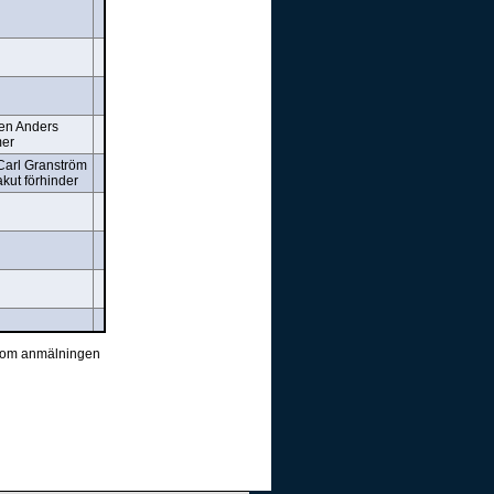
ven Anders
mer
 Carl Granström
akut förhinder
ger om anmälningen