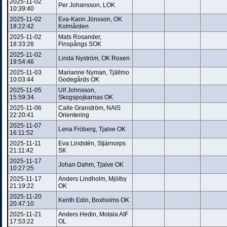
2025-11-02
Per Johansson, LOK
10:39:40
2025-11-02
Eva-Karin Jönsson, OK
18:22:42
Kolmården
2025-11-02
Mats Rosander,
18:33:26
Finspångs SOK
2025-11-02
Linda Nyström, OK Roxen
19:54:46
2025-11-03
Marianne Nyman, Tjällmo
10:03:44
Godegårds OK
2025-11-05
Ulf Johnsson,
15:59:34
Skogspojkarnas OK
2025-11-06
Calle Granström, NAIS
22:20:41
Orientering
2025-11-07
Lena Fröberg, Tjalve OK
16:11:52
2025-11-11
Eva Lindstén, Stjärnorps
21:11:42
SK
2025-11-17
Johan Dahm, Tjalve OK
10:27:25
2025-11-17
Anders Lindholm, Mjölby
21:19:22
OK
2025-11-20
Kenth Edin, Boxholms OK
20:47:10
2025-11-21
Anders Hedin, Motala AIF
17:53:22
OL