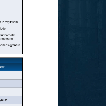
a P-avgift som
edade
klubbarbetet
rrangemang
sportens gynnare
tar
yrelse