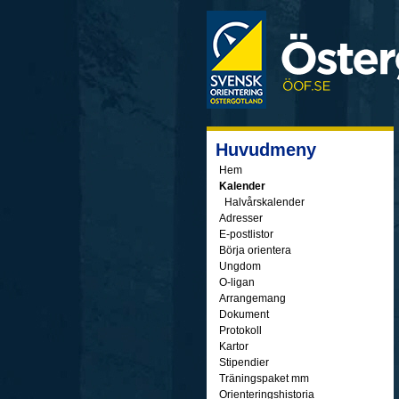
Huvudmeny
Hem
Kalender
Halvårskalender
Adresser
E-postlistor
Börja orientera
Ungdom
O-ligan
Arrangemang
Dokument
Protokoll
Kartor
Stipendier
Träningspaket mm
Orienteringshistoria