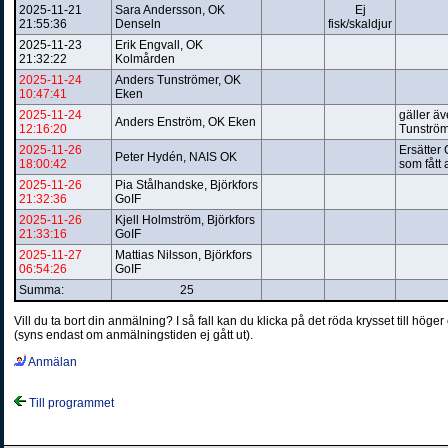
2025-11-21
Sara Andersson, OK
Ej
21:55:36
Denseln
fisk/skaldjur
2025-11-23
Erik Engvall, OK
21:32:22
Kolmården
2025-11-24
Anders Tunströmer, OK
10:47:41
Eken
2025-11-24
gäller ä
Anders Enström, OK Eken
12:16:20
Tunströ
2025-11-26
Ersätter
Peter Hydén, NAIS OK
18:00:42
som fått 
2025-11-26
Pia Stålhandske, Björkfors
21:32:36
GoIF
2025-11-26
Kjell Holmström, Björkfors
21:33:16
GoIF
2025-11-27
Mattias Nilsson, Björkfors
06:54:26
GoIF
Summa:
25
Vill du ta bort din anmälning? I så fall kan du klicka på det röda krysset till hö
(syns endast om anmälningstiden ej gått ut).
Anmälan
Till programmet