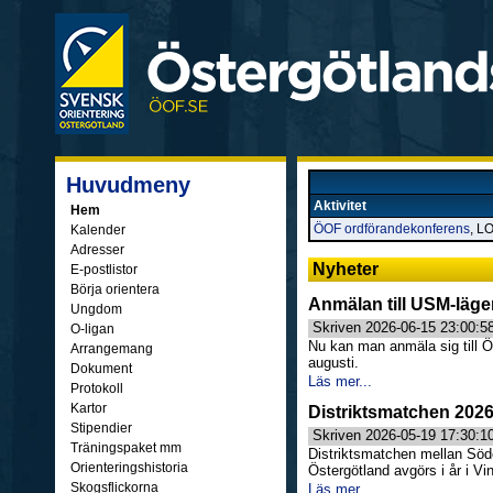
Huvudmeny
Aktivitet
Hem
ÖOF ordförandekonferens
, L
Kalender
Adresser
Nyheter
E-postlistor
Börja orientera
Anmälan till USM-läge
Ungdom
Skriven 2026-06-15 23:00:5
O-ligan
Nu kan man anmäla sig till 
Arrangemang
augusti.
Dokument
Läs mer...
Protokoll
Kartor
Distriktsmatchen 202
Stipendier
Skriven 2026-05-19 17:30:1
Träningspaket mm
Distriktsmatchen mellan Söd
Orienteringshistoria
Östergötland avgörs i år i Vi
Skogsflickorna
Läs mer...