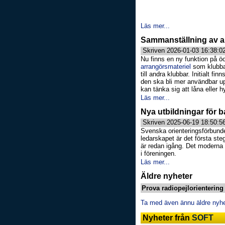
Läs mer...
Sammanställning av ar
Skriven 2026-01-03 16:38:0
Nu finns en ny funktion på ö
arrangörsmateriel
som klubbar
till andra klubbar. Initialt fi
den ska bli mer användbar up
kan tänka sig att låna eller hy
Läs mer...
Nya utbildningar för 
Skriven 2025-06-19 18:50:5
Svenska orienteringsförbunde
ledarskapet är det första ste
är redan igång. Det moderna 
i föreningen.
Läs mer...
Äldre nyheter
Prova radiopejlorientering
Ta med även ännu äldre nyhet
Nyheter från
SOFT