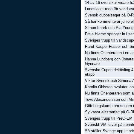
14 av 16 svenskar vidare fr
Landslaget redo för världscu
Svensk dubbelseger på O-Ri
Så här kommenterar juniore
Simon Imark och Pia Young 
Freja Hjerne springer in i se
Sveriges trupp till världscup
Paret Kasper Fosser och Si
Nu finns Orienteraren i en 
Hanna Lundberg och Jonata
Gynnare
Svenska Cupen deltävling 4
etapp
Viktor Svensk och Simona Ae
Karolin Ohlsson avslutar lan
Nu finns Orienteraren som 
Tove Alexandersson och Mii
Göteborgskamp om segern i
Sylvasst elitstartfält på O-
Sveriges trupp till PreO-EM 
Svenskt VM-silver på sprint
Så ställer Sverige upp i spri