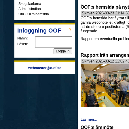
Skogskarlarna
ÖOF:s hemsida på nyt
Administration
Skriven 2026-03-23 21:14:5
Om ÖOF:s hemsida
ÖOF:s hemsida har flyttat til
gamla webbhotellet kraftigt 
att de större e-postlistorna 
Inloggning ÖOF
fungerade.
Namn:
Rapportera eventuella proble
Lösen:
Rapport från arrange
Skriven 2026-03-12 22:02:4
webmaster@o-of.se
Läs mer...
ÖOF:s årsmöte