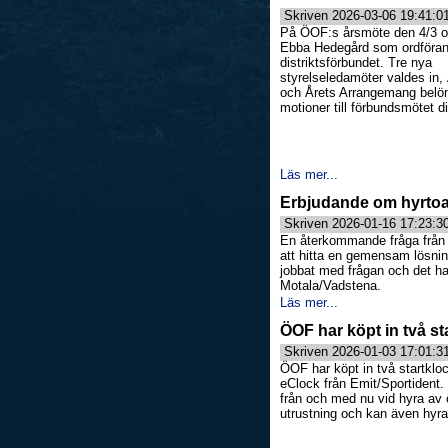
Skriven 2026-03-06 19:41:0
På ÖOF:s årsmöte den 4/3 
Ebba Hedegård som ordföran
distriktsförbundet. Tre nya
styrelseledamöter valdes in,
och Årets Arrangemang belö
motioner till förbundsmötet d
Läs mer...
Erbjudande om hyrtoal
Skriven 2026-01-16 17:23:3
En återkommande fråga från di
att hitta en gemensam lösning
jobbat med frågan och det har
Motala/Vadstena.
Läs mer...
ÖOF har köpt in två st
Skriven 2026-01-03 17:01:3
ÖOF har köpt in två startklo
eClock från Emit/Sportident.
från och med nu vid hyra av 
utrustning och kan även hyra