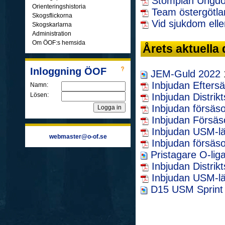
Stomplan Ungd
Orienteringshistoria
Team östergötla
Skogsflickorna
Vid sjukdom elle
Skogskarlarna
Administration
Om ÖOF:s hemsida
Årets aktuella
Inloggning ÖOF
JEM-Guld 2022
Inbjudan Efters
Namn:
Lösen:
Inbjudan Distri
Inbjudan försäs
Inbjudan Försäs
Inbjudan USM-lä
webmaster@o-of.se
Inbjudan försäs
Pristagare O-lig
Inbjudan Distri
Inbjudan USM-lä
D15 USM Sprint