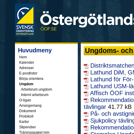
Ungdoms- och 
Huvudmeny
Hem
Kalender
Distriktsmatch
Adresser
Lathund DiM, 
E-postlistor
Lathund för För-
Börja orientera
Ungdom
Lathund USM-lä
Arbetsrum ungdom
Affisch ÖOF ins
Internt arbetsrum
Rekommendation 
O-ligan
Arrangemang
tävlingar
41.77 kB
Dokument
På- och avstigni
Protokoll
Sjukpolicy tävlin
Kartor
Rekommendation 
Stipendier
Träningspaket mm