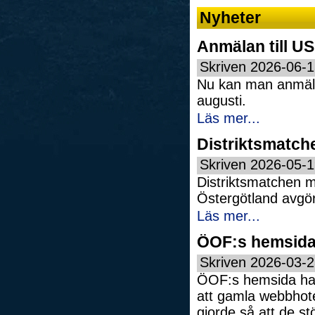
Nyheter
Anmälan till U
Skriven 2026-06-
Nu kan man anmäla 
augusti.
Läs mer...
Distriktsmatch
Skriven 2026-05-
Distriktsmatchen 
Östergötland avgör
Läs mer...
ÖOF:s hemsida 
Skriven 2026-03-
ÖOF:s hemsida har f
att gamla webbhote
gjorde så att de st