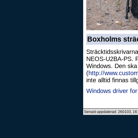
Boxholms sträc
Sträcktidsskrivar
NEOS-U2BA-PS. För
Windows. Den ska g
(
http://www.custom
inte alltid finnas ti
Windows driver f
Senast uppdaterad: 260103, 16