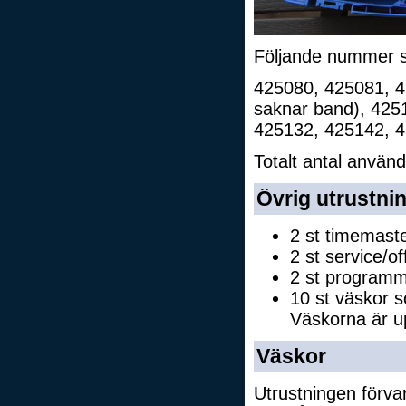
Följande nummer s
425080, 425081, 4
saknar band), 425
425132, 425142, 
Totalt antal använd
Övrig utrustni
2 st timemast
2 st service/of
2 st programm
10 st väskor 
Väskorna är u
Väskor
Utrustningen förvar