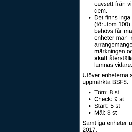
oavsett från vi
dem.
Det finns inga
(förutom 100).
behövs får m
enheter man i
arrangemanget
märkningen o
skall
återställ
lämnas vidare
Utöver enheterna 
uppmärkta BSF8:
Töm: 8 st
Check: 9 st
Start: 5 st
Mål: 3 st
Samtliga enheter 
2017.