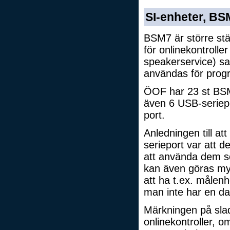
SI-enheter, B
BSM7 är större st
för onlinekontrolle
speakerservice) sa
användas för prog
ÖOF har 23 st BSM
även 6 USB-seriepor
port.
Anledningen till a
serieport var att de
att använda dem so
kan även göras my
att ha t.ex. målen
man inte har en dat
Märkningen på sladd
onlinekontroller, 