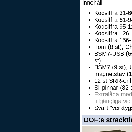
innehåll:
Kodsiffra 31-
Kodsiffra 61-
Kodsiffra 95-
Kodsiffra 126
Kodsiffra 156
Töm (8 st), Che
BSM7-USB (6st)
st)
BSM7 (9 st), U
magnetstav (1
12 st SRR-enh
SI-pinnar (82 s
Extralåda med 
tillgängliga vi
Svart "verktyg
ÖOF:s sträckti