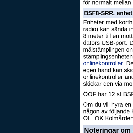
för normalt mellan 
BSF8-SRR, enhet 
Enheter med korthå
radio) kan sända i
8 meter till en mo
dators USB-port. D
målstämplingen onl
stämplingsenhete
onlinekontroller
. D
egen hand kan skic
onlinekontroller ä
skickar den via mob
ÖOF har 12 st BSF
Om du vill hyra en 
någon av följande 
OL, OK Kolmården,
Noteringar om 