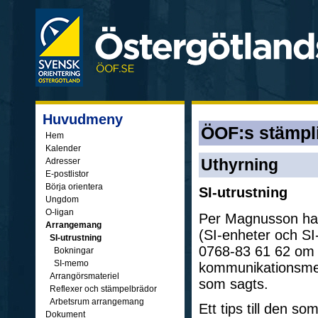
Huvudmeny
ÖOF:s stämpl
Hem
Kalender
Uthyrning
Adresser
E-postlistor
Börja orientera
SI-utrustning
Ungdom
O-ligan
Per Magnusson har
Arrangemang
(SI-enheter och SI
SI-utrustning
0768-83 61 62 om e
Bokningar
SI-memo
kommunikationsmede
Arrangörsmateriel
som sagts.
Reflexer och stämpelbrädor
Arbetsrum arrangemang
Ett tips till den s
Dokument