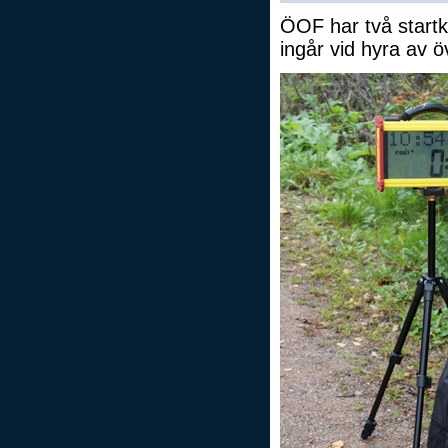
ÖOF har två startk
ingår vid hyra av 