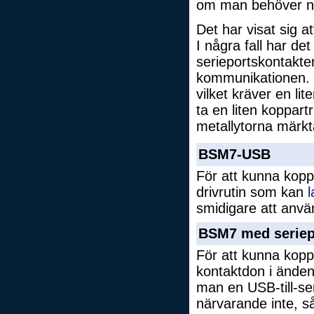
om man behöver nå
Det har visat sig 
I några fall har det
serieportskontakten
kommunikationen. F
vilket kräver en l
ta en liten koppart
metallytorna märk
BSM7-USB
För att kunna kopp
drivrutin som kan
smidigare att anvä
BSM7 med seriep
För att kunna kopp
kontaktdon i änden
man en USB-till-se
närvarande inte, s