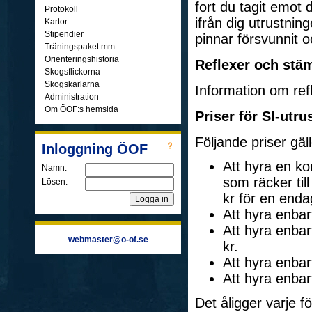
fort du tagit emot 
Protokoll
ifrån dig utrustnin
Kartor
Stipendier
pinnar försvunnit o
Träningspaket mm
Orienteringshistoria
Reflexer och stä
Skogsflickorna
Skogskarlarna
Information om re
Administration
Om ÖOF:s hemsida
Priser för SI-utr
Följande priser gäll
Inloggning ÖOF
Att hyra en ko
Namn:
som räcker til
Lösen:
kr för en enda
Att hyra enba
Att hyra enbar
webmaster@o-of.se
kr.
Att hyra enba
Att hyra enbar
Det åligger varje f