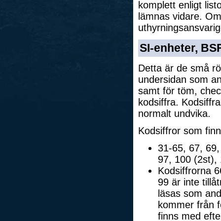
komplett enligt li
lämnas vidare. Om
uthyrningsansvarig
SI-enheter, BS
Detta är de små r
undersidan som anv
samt för töm, che
kodsiffra. Kodsif
normalt undvika.
Kodsiffror som finn
31-65, 67, 69,
97, 100 (2st),
Kodsiffrorna 6
99 är inte till
läsas som and
kommer från fe
finns med efte